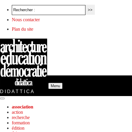
Nous contacter
Plan du site
Menu
D I D A T T I C A
association
action
recherche
formation
édition