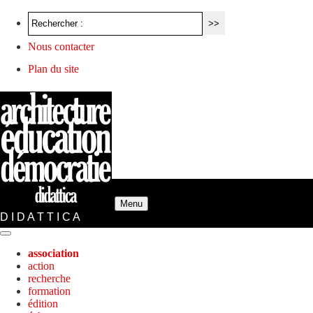
Nous contacter
Plan du site
Menu
D I D A T T I C A
association
action
recherche
formation
édition