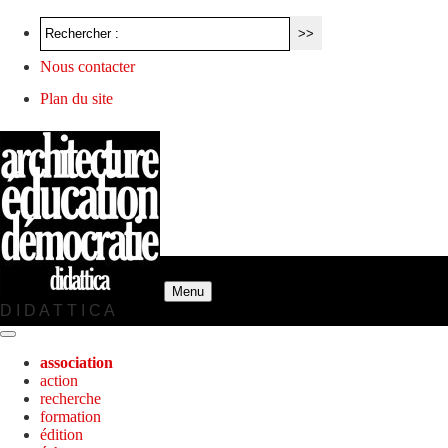
Nous contacter
Plan du site
Menu
D I D A T T I C A
association
action
recherche
formation
édition