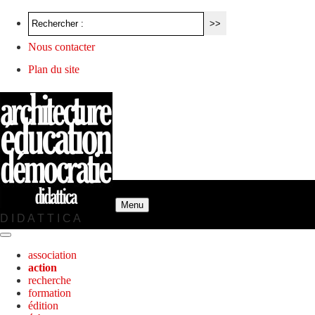
Nous contacter
Plan du site
Menu
D I D A T T I C A
association
action
recherche
formation
édition