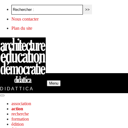
Nous contacter
Plan du site
Menu
D I D A T T I C A
association
action
recherche
formation
édition