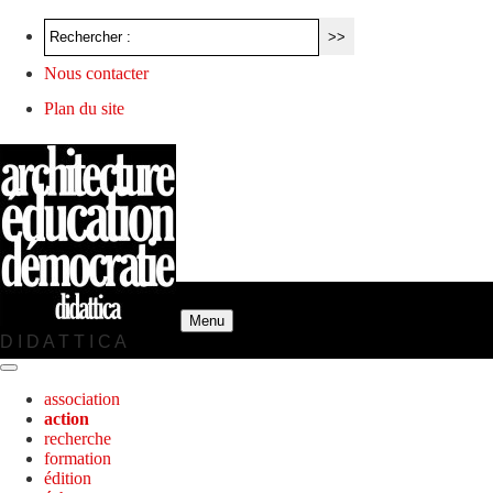
Nous contacter
Plan du site
Menu
D I D A T T I C A
association
action
recherche
formation
édition