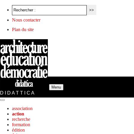
Nous contacter
Plan du site
Menu
D I D A T T I C A
association
action
recherche
formation
édition