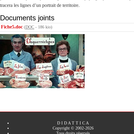
tracera les lignes d’un portrait de territoire.
Documents joints
Fiche5.doc
(
DOC
-
186 kio
)
D I D A T T I C A
Copyright © 2002-2026
Tous droits réservés