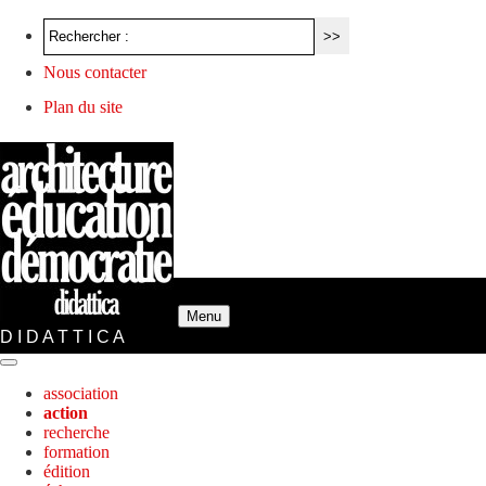
Nous contacter
Plan du site
Menu
D I D A T T I C A
association
action
recherche
formation
édition