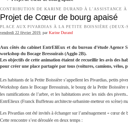
CONTRIBUTION DE KARINE DURAND À L’ASSISTANCE À
Projet de Cœur de bourg apaisé
PLACE AUX PIVARDIAS À LA PETITE BOISSIÈRE (DEUX-S
vendredi 22 février 2019
,
par
Karine Durand
Aux côtés du cabinet EntrEliEux et du bureau d’étude Agence Sca
workshop du Bocage Bressuirais (Agglo 2B).
Les objectifs de cette animation étaient de recueillir les avis des 
pour créer une place partagée par tous (voitures, camions, vélos, pié
Les habitants de la Petite Boissière s’appellent les Pivardias, petits pi
Workshop dans le Bocage Bressuirais, le bourg de la Petite Boissière s’e
les ramifications de l’arbre, et les habitations avec les nids des piver
EntrElieux (Franck Buffeteau architecte-urbaniste-metteur en scène) 
Les Pivardias ont été invités à échanger sur l’aménagement « cœur de b
Cette rencontre s’est déroulée en deux temps :