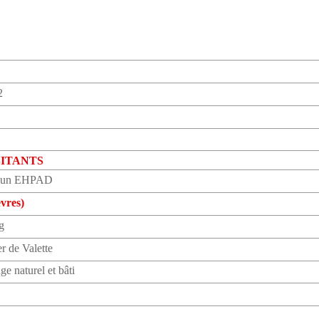
2
ABITANTS
 d’un EHPAD
èvres)
g
r de Valette
ge naturel et bâti