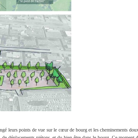
gé leurs points de vue sur le cœur de bourg et les cheminements doux (v
cs, de déplacements piétons, et du bien être dans le bourg. Ce moment d