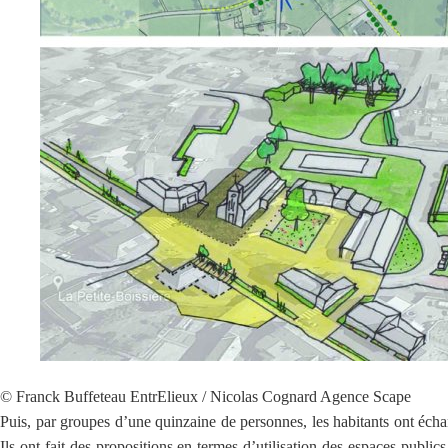
© Franck Buffeteau EntrElieux / Nicolas Cognard Agence Scape
Puis, par groupes d’une quinzaine de personnes, les habitants ont échan
Ils ont fait des propositions en termes d’utilisation des espaces publi