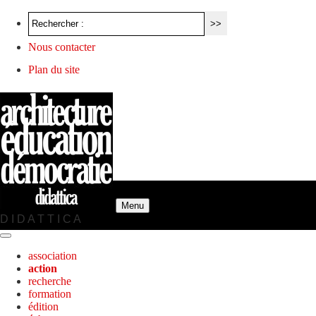
Nous contacter
Plan du site
Menu
D I D A T T I C A
association
action
recherche
formation
édition