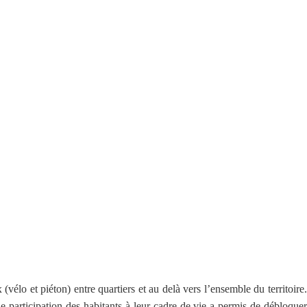
élo et piéton) entre quartiers et au delà vers l’ensemble du territoire.
e participation des habitants à leur cadre de vie a permis de débloquer