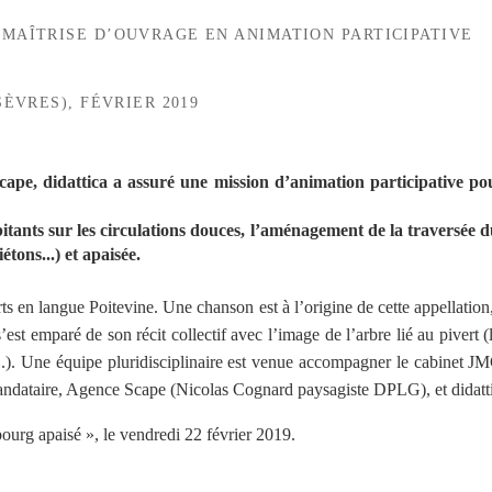
 MAÎTRISE D’OUVRAGE EN ANIMATION PARTICIPATIVE
ÈVRES), FÉVRIER 2019
pe, didattica a assuré une mission d’animation participative po
habitants sur les circulations douces, l’aménagement de la traversée
tons...) et apaisée.
verts en langue Poitevine. Une chanson est à l’origine de cette appellati
st emparé de son récit collectif avec l’image de l’arbre lié au pivert (l
ts...). Une équipe pluridisciplinaire est venue accompagner le cabinet J
mandataire, Agence Scape (Nicolas Cognard paysagiste DPLG), et didatt
ourg apaisé », le vendredi 22 février 2019.