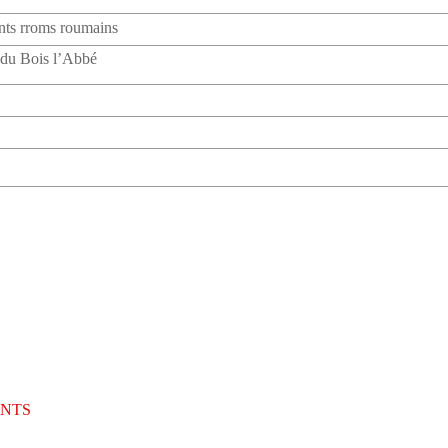
ants rroms roumains
 du Bois l’Abbé
TANTS