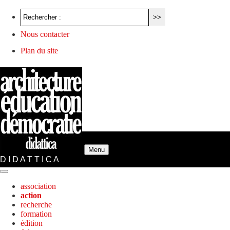
Nous contacter
Plan du site
Menu
D I D A T T I C A
association
action
recherche
formation
édition