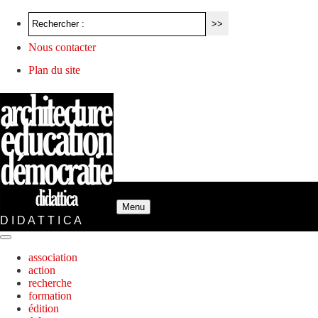
Nous contacter
Plan du site
Menu
D I D A T T I C A
association
action
recherche
formation
édition