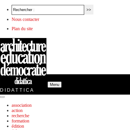
Nous contacter
Plan du site
Menu
D I D A T T I C A
association
action
recherche
formation
édition