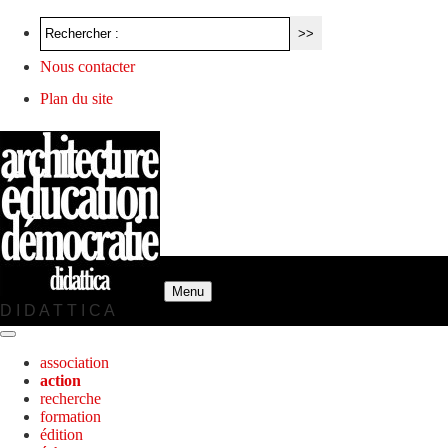
Nous contacter
Plan du site
Menu
D I D A T T I C A
association
action
recherche
formation
édition