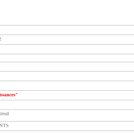
2
issances"
reuil
ANTS