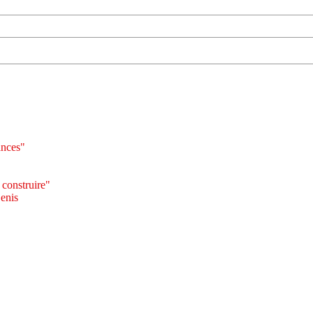
ances"
 construire"
Denis