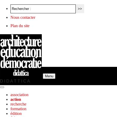
Nous contacter
Plan du site
Menu
D I D A T T I C A
association
action
recherche
formation
édition