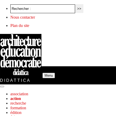
Nous contacter
Plan du site
Menu
D I D A T T I C A
association
action
recherche
formation
édition