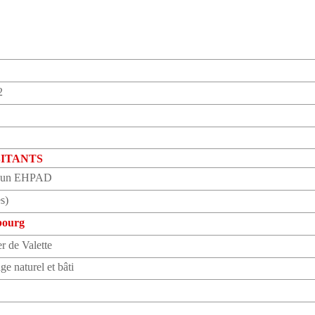
2
ABITANTS
 d’un EHPAD
es)
bourg
r de Valette
ge naturel et bâti