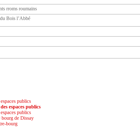
ants rroms roumains
 du Bois l’Abbé
 espaces publics
des espaces publics
 espaces publics
e bourg de Dissay
ntre-bourg