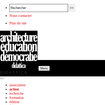
Nous contacter
Plan du site
Menu
D I D A T T I C A
association
action
recherche
formation
édition