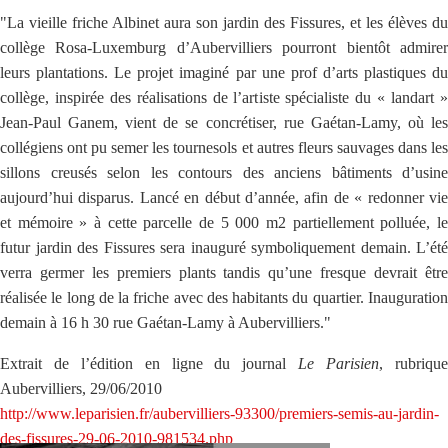
"La vieille friche Albinet aura son jardin des Fissures, et les élèves du
collège Rosa-Luxemburg d’Aubervilliers pourront bientôt admirer
leurs plantations. Le projet imaginé par une prof d’arts plastiques du
collège, inspirée des réalisations de l’artiste spécialiste du « landart »
Jean-Paul Ganem, vient de se concrétiser, rue Gaétan-Lamy, où les
collégiens ont pu semer les tournesols et autres fleurs sauvages dans les
sillons creusés selon les contours des anciens bâtiments d’usine
aujourd’hui disparus. Lancé en début d’année, afin de « redonner vie
et mémoire » à cette parcelle de 5 000 m2 partiellement polluée, le
futur jardin des Fissures sera inauguré symboliquement demain. L’été
verra germer les premiers plants tandis qu’une fresque devrait être
réalisée le long de la friche avec des habitants du quartier. Inauguration
demain à 16 h 30 rue Gaétan-Lamy à Aubervilliers."
Extrait de l’édition en ligne du journal
Le Parisien
, rubriqu
Aubervilliers, 29/06/2010
http://www.leparisien.fr/aubervilliers-93300/premiers-semis-au-jardin-
des-fissures-29-06-2010-981534.php