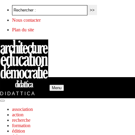
Nous contacter
Plan du site
Menu
D I D A T T I C A
association
action
recherche
formation
édition