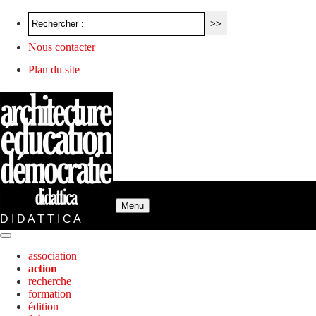
Nous contacter
Plan du site
Menu
D I D A T T I C A
association
action
recherche
formation
édition